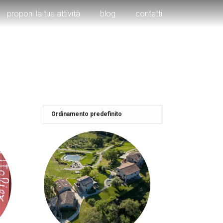
proponi la tua attività
blog
contatti