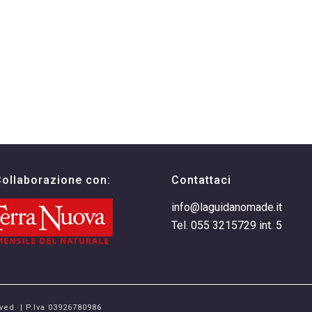
Collaborazione con:
Contattaci
info@laguidanomade.it
Tel. 055 3215729 int. 5
ved. | P.Iva 03926780986