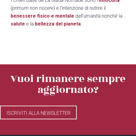
I criteri base de La Guida Nomade sono l’
innocuità
(
primum non nocere
) e l’intenzione di nutrire il
benessere fisico e mentale
dell’umanità nonché la
salute
e la
bellezza del pianeta
.
Vuoi rimanere sempre
aggiornato?
ISCRIVITI ALLA NEWSLETTER