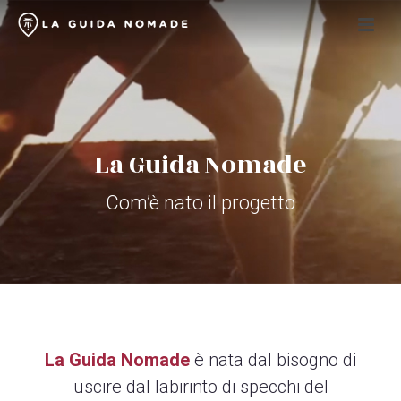
La Guida Nomade
Com’è nato il progetto
La Guida Nomade
è nata dal bisogno di
uscire dal labirinto di specchi del