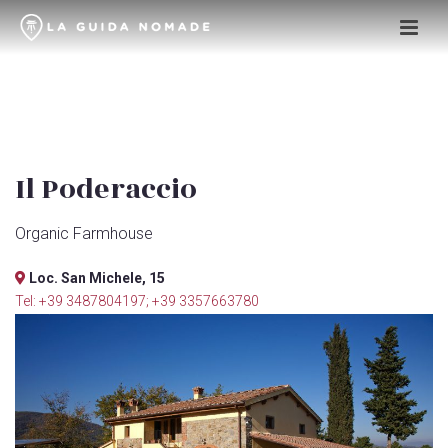
Il Poderaccio
Organic Farmhouse
Loc. San Michele, 15
Tel: +39 3487804197; +39 3357663780