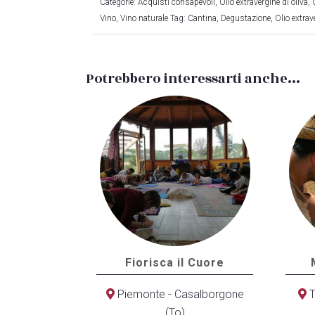
Categorie:
Acquisti consapevoli
,
Olio extravergine di oliva
,
Vino
,
Vino naturale
Tag:
Cantina
,
Degustazione
,
Olio extrav
Potrebbero interessarti anche...
Fiorisca il Cuore
Piemonte - Casalborgone
T
(To)