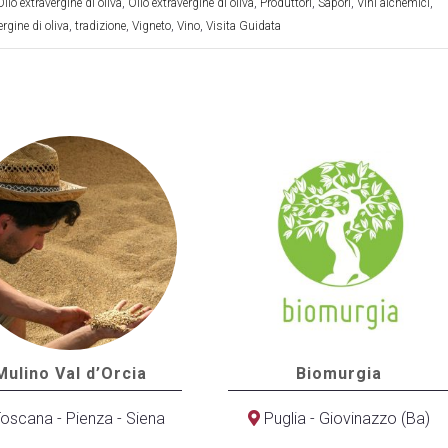
Olio extravergine di oliva
,
Olio extravergine di oliva
,
Produttori
,
Sapori
,
Vini alchemici
,
ergine di oliva
,
tradizione
,
Vigneto
,
Vino
,
Visita Guidata
Mulino Val d’Orcia
Biomurgia
oscana - Pienza - Siena
Puglia - Giovinazzo (Ba)