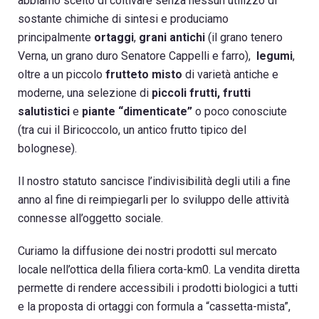
abbiamo scelto di coltivare senza nessun utilizzo di
sostante chimiche di sintesi e produciamo
principalmente
ortaggi
,
grani antichi
(il grano tenero
Verna, un grano duro Senatore Cappelli e farro),
legumi
,
oltre a un piccolo
frutteto misto
di varietà antiche e
moderne, una selezione di
piccoli frutti, frutti
salutistici
e
piante
“dimenticate”
o poco conosciute
(tra cui il Biricoccolo, un antico frutto tipico del
bolognese).
Il nostro statuto sancisce l’indivisibilità degli utili a fine
anno al fine di reimpiegarli per lo sviluppo delle attività
connesse all’oggetto sociale.
Curiamo la diffusione dei nostri prodotti sul mercato
locale nell’ottica della filiera corta-km0. La vendita diretta
permette di rendere accessibili i prodotti biologici a tutti
e la proposta di ortaggi con formula a “cassetta-mista”,