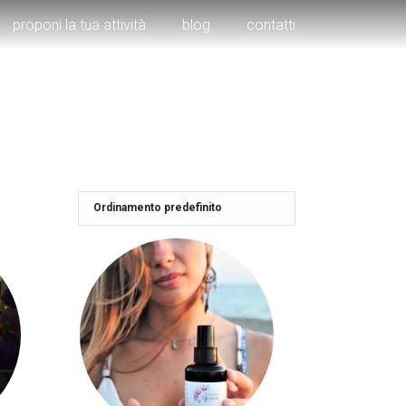
proponi la tua attività
blog
contatti